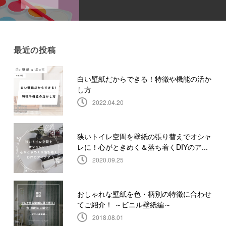
最近の投稿
白い壁紙だからできる！特徴や機能の活か
し方
2022.04.20
狭いトイレ空間を壁紙の張り替えでオシャ
レに！心がときめく＆落ち着くDIYのア...
2020.09.25
おしゃれな壁紙を色・柄別の特徴に合わせ
てご紹介！ ～ビニル壁紙編～
2018.08.01