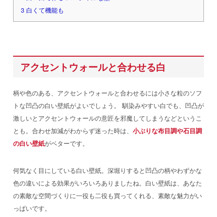
3
白くて機能も
アクセントウォールと合わせる白
柄や色のある、アクセントウォールと合わせるには小さな粒のソフ
トな凹凸の白い壁紙がよいでしょう。
馴染みやすい白でも、凹凸が
激しいとアクセントウォールの意匠を邪魔してしまうなどというこ
とも。合わせ加減がわからず迷った時は、
小ぶりな布目調や石目調
の白い壁紙
がベターです。
何気なく目にしている白い壁紙。深堀りすると凹凸の柄やわずかな
色の違いによる効果がいろいろありましたね。白い壁紙は、あなた
の素敵な空間づくりに一役も二役も買ってくれる、素敵な魅力がい
っぱいです。