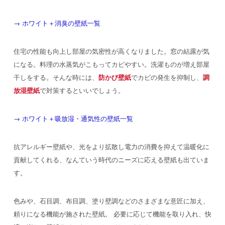
→ ホワイト＋消臭の壁紙一覧
住宅の性能も向上し部屋の気密性が高くなりました。窓の結露が気
になる。料理の水蒸気がこもってカビやすい。洗濯ものが増え部屋
干しをする。そんな時には、
防かび壁紙
でカビの発生を抑制し、
調
放湿壁紙
で対策するといいでしょう。
→ ホワイト＋吸放湿・通気性の壁紙一覧
抗アレルギー壁紙や、光をより拡散し電力の消費を抑えて温暖化に
貢献してくれる、なんていう時代のニーズに応える壁紙も出ていま
す。
色みや、石目調、布目調、塗り壁調などのさまざまな意匠に加え、
頼りになる機能が施された壁紙。
必要に応じて機能を取り入れ、快