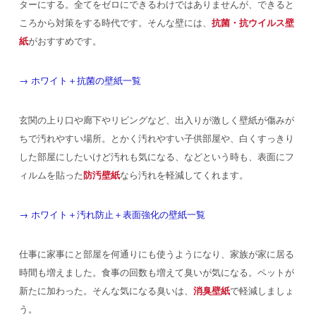
ターにする。全てをゼロにできるわけではありませんが、できると
ころから対策をする時代です。そんな壁には、
抗菌・抗ウイルス壁
紙
がおすすめです。
→ ホワイト＋抗菌の壁紙一覧
玄関の上り口や廊下やリビングなど、出入りが激しく壁紙が傷みが
ちで汚れやすい場所。とかく汚れやすい子供部屋や、白くすっきり
した部屋にしたいけど汚れも気になる、などという時も、表面にフ
ィルムを貼った
防汚壁紙
なら汚れを軽減してくれます。
→ ホワイト＋汚れ防止＋表面強化の壁紙一覧
仕事に家事にと部屋を何通りにも使うようになり、家族が家に居る
時間も増えました。食事の回数も増えて臭いが気になる。ペットが
新たに加わった。そんな気になる臭いは、
消臭壁紙
で軽減しましょ
う。