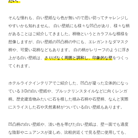
たい。
そんな憧れも、白い壁紙なら色が無いので思い切ってチャレンジし
やすいかも知れません。
白い壁紙にも様々な凹凸があり、様々な柄
があることはご紹介してきました。柄物というとカラフルな模様を
想像しますが、白い壁紙の凹凸柄の中にも、エレガントなダマスク
柄や、可愛い花柄などもあります。
白の柄がレリーフのように浮き
上がる白い壁紙は、
さりげなく周囲と調和し、印象的な壁
をつくっ
てくれます。
ホテルライクインテリアでご紹介した、凹凸が凝った立体的になっ
ている３Dの白い壁紙や、ブルックリンスタイルなどに向くレンガ
柄。歴史建造物みたいに石を模した積み石柄や石壁柄、なんと実際
にスライスした石や天然素材がついている白い壁紙もあります。
凹凸柄の白い壁紙や、淡い色を帯びた白い壁紙は、壁一面でも適度
な陰影やニュアンスが楽しめ、比較的近くで見る壁に使用しても、