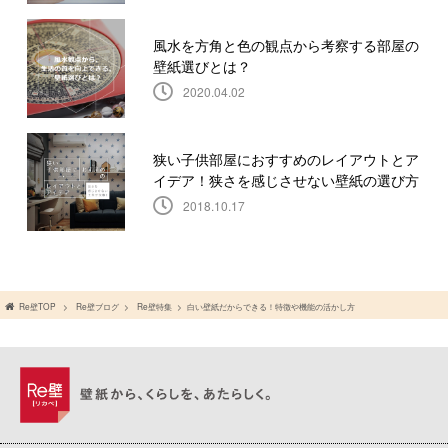
風水を方角と色の観点から考察する部屋の
壁紙選びとは？
2020.04.02
狭い子供部屋におすすめのレイアウトとア
イデア！狭さを感じさせない壁紙の選び方
2018.10.17
Re壁TOP
Re壁ブログ
Re壁特集
白い壁紙だからできる！特徴や機能の活かし方