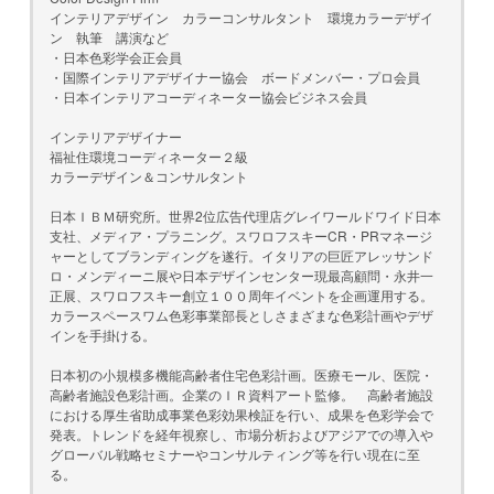
インテリアデザイン カラーコンサルタント 環境カラーデザイ
ン 執筆 講演など
・日本色彩学会正会員
・国際インテリアデザイナー協会 ボードメンバー・プロ会員
・日本インテリアコーディネーター協会ビジネス会員
インテリアデザイナー
福祉住環境コーディネーター２級
カラーデザイン＆コンサルタント
日本ＩＢＭ研究所。世界2位広告代理店グレイワールドワイド日本
支社、メディア・プラニング。スワロフスキーCR・PRマネージ
ャーとしてブランディングを遂行。イタリアの巨匠アレッサンド
ロ・メンディーニ展や日本デザインセンター現最高顧問・永井一
正展、スワロフスキー創立１００周年イベントを企画運用する。
カラースペースワム色彩事業部長としさまざまな色彩計画やデザ
インを手掛ける。
日本初の小規模多機能高齢者住宅色彩計画。医療モール、医院・
高齢者施設色彩計画。企業のＩＲ資料アート監修。 高齢者施設
における厚生省助成事業色彩効果検証を行い、成果を色彩学会で
発表。トレンドを経年視察し、市場分析およびアジアでの導入や
グローバル戦略セミナーやコンサルティング等を行い現在に至
る。