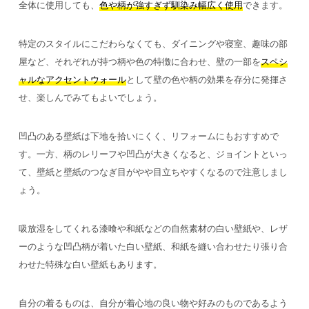
全体に使用しても、
色や柄が強すぎず馴染み幅広く使用
できます。
特定のスタイルにこだわらなくても、ダイニングや寝室、趣味の部
屋など、それぞれが持つ柄や色の特徴に合わせ、壁の一部を
スペシ
ャルなアクセントウォール
として壁の色や柄の効果を存分に発揮さ
せ、楽しんでみてもよいでしょう。
凹凸のある壁紙は下地を拾いにくく、リフォームにもおすすめで
す。一方、柄のレリーフや凹凸が大きくなると、ジョイントといっ
て、壁紙と壁紙のつなぎ目がやや目立ちやすくなるので注意しまし
ょう。
吸放湿をしてくれる漆喰や和紙などの自然素材の白い壁紙や、レザ
ーのような凹凸柄が着いた白い壁紙、和紙を縫い合わせたり張り合
わせた特殊な白い壁紙もあります。
自分の着るものは、自分が着心地の良い物や好みのものであるよう