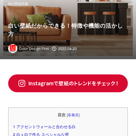
白壁紙特集
白い壁紙だからできる！特徴や機能の活かし
方
Color Design Firm
2022.04.20
目次
[
非表示
]
1
アクセントウォールと合わせる白
2
白ｘ白で作る スペシャルな壁