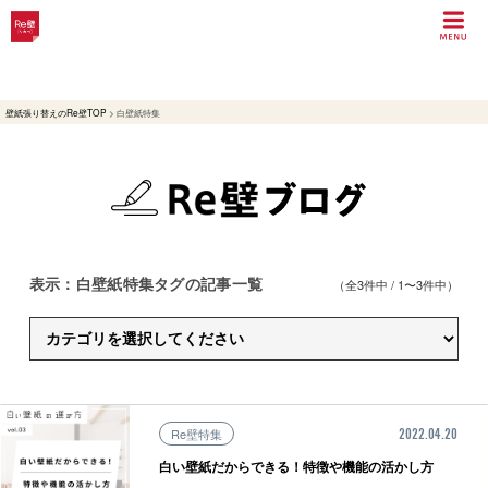
壁紙張り替えのRe壁TOP
>
白壁紙特集
表示：白壁紙特集タグの記事一覧
（全3件中 / 1〜3件中）
Re壁特集
2022.04.20
白い壁紙だからできる！特徴や機能の活かし方