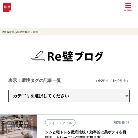
壁紙張り替えのRe壁TOP
>
環境
表示：環境タグの記事一覧
（全2件中 / 1〜2件中）
ライフスタイル
2020.10.02
ジムと宅トレを徹底比較！効率的に美ボディを目
指す、トレーニング環境の整え方