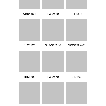
WR8466-3
LW-2549
TH-3828
DL20121
342-347206
NCW4207-03
THM-202
LW-2560
219463