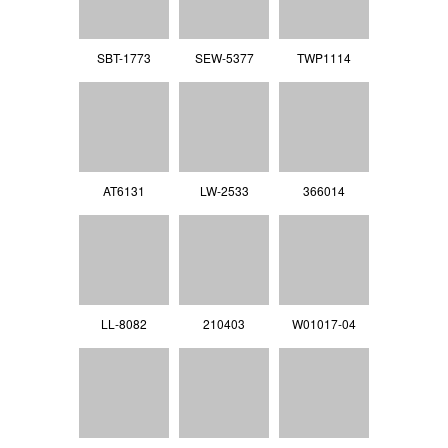
SBT-1773
SEW-5377
TWP1114
AT6131
LW-2533
366014
LL‐8082
210403
W01017-04