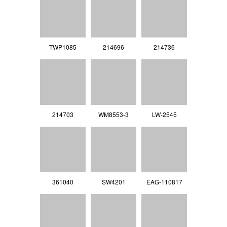
TWP1085
214696
214736
214703
WM8553-3
LW-2545
361040
SW4201
EAG-110817