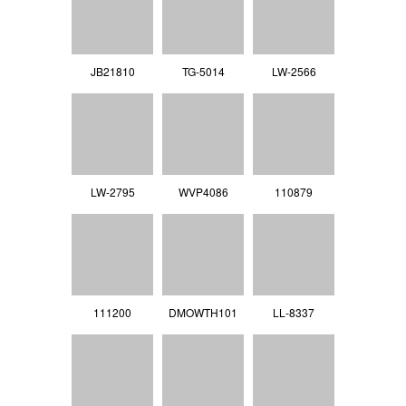
JB21810
TG-5014
LW-2566
LW-2795
WVP4086
110879
111200
DMOWTH101
LL‐8337