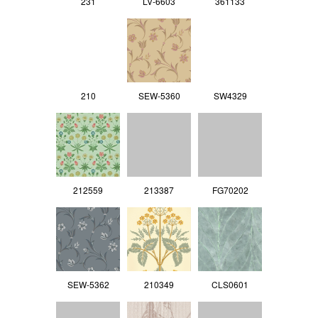
231
LV‐6603
361133
210
SEW-5360
SW4329
212559
213387
FG70202
SEW-5362
210349
CLS0601