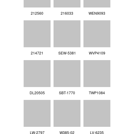
212560
216033
WEN9093
214721
SEW-5381
WVP4109
DL20505
SBT-1770
TWP1084
LW-2797
W385-02
LV‐6235