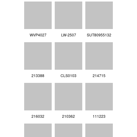
WVP4027
LW-2507
SUT80955132
213388
CLS0103
214715
216032
210362
111223