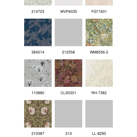
214723
WVP4035
FG71601
384514
212558
WM8556-2
110880
CLS0301
RH-7382
210387
213
LL‐8290