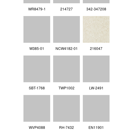
WR8479-1
214727
342-347208
W385-01
NCW4182-01
216047
SBT-1768
TWP1002
LW-2491
WVP4088
RH-7432
EN11901