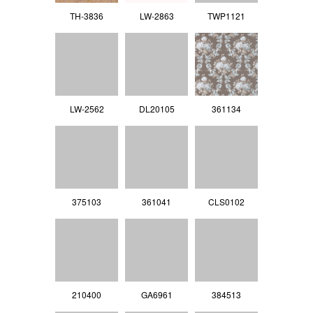
TH-3836
LW-2863
TWP1121
LW-2562
DL20105
361134
375103
361041
CLS0102
210400
GA6961
384513