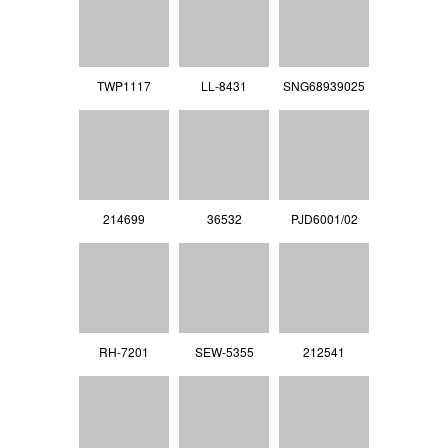
TWP1117
LL‐8431
SNG68939025
214699
36532
PJD6001/02
RH-7201
SEW-5355
212541