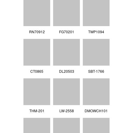
RN70912
FG70201
TWP1094
CT0865
DL20503
SBT-1766
THM-201
LW-2558
DMOWCH101