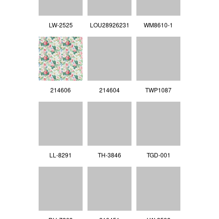
LW-2525
LOU28926231
WM8610-1
214606
214604
TWP1087
LL‐8291
TH-3846
TGD-001