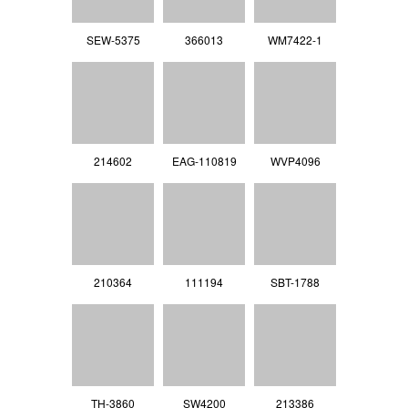
SEW-5375
366013
WM7422-1
214602
EAG-110819
WVP4096
210364
111194
SBT-1788
TH-3860
SW4200
213386