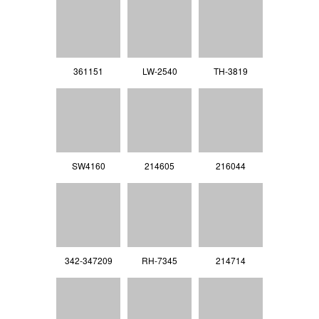
361151
LW-2540
TH-3819
SW4160
214605
216044
342-347209
RH-7345
214714