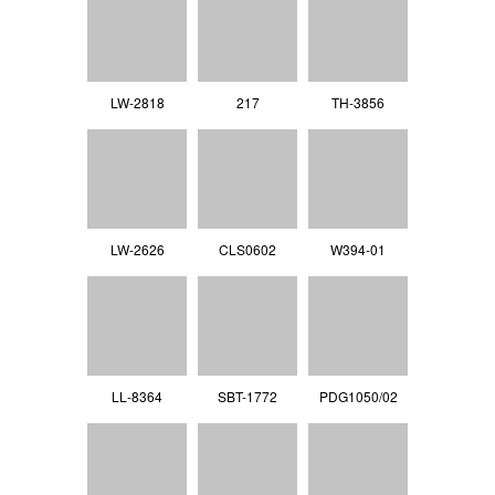
LW-2818
217
TH-3856
LW-2626
CLS0602
W394-01
LL‐8364
SBT-1772
PDG1050/02