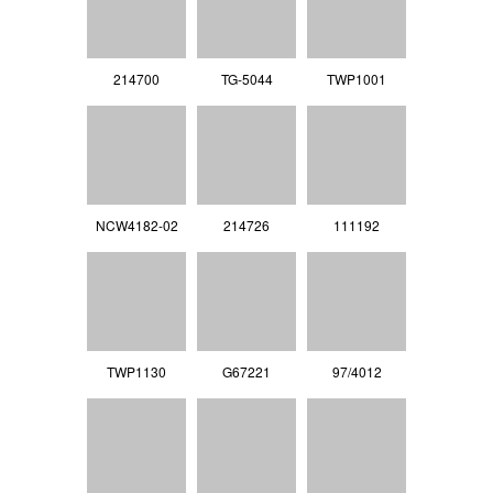
214700
TG-5044
TWP1001
NCW4182-02
214726
111192
TWP1130
G67221
97/4012