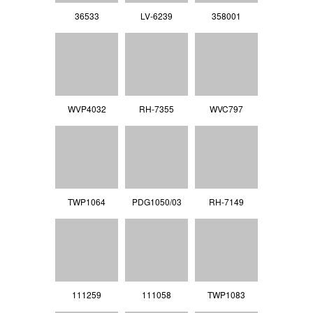
36533
LV‐6239
358001
WVP4032
RH-7355
WVC797
TWP1064
PDG1050/03
RH-7149
111259
111058
TWP1083