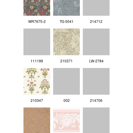
WR7675-2
TG-5041
214712
111199
210371
LW-2784
210347
002
214706