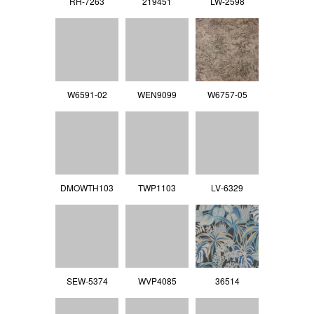
RH-7263
219451
LW-2598
W6591-02
WEN9099
W6757-05
DMOWTH103
TWP1103
LV‐6329
SEW-5374
WVP4085
36514