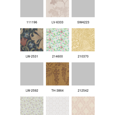
111196
LV‐6333
SW4223
LW-2531
214600
210370
LW-2592
TH-3864
212542