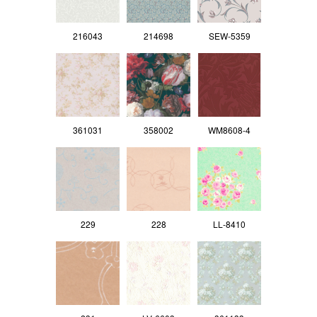
216043
214698
SEW-5359
361031
358002
WM8608-4
229
228
LL‐8410