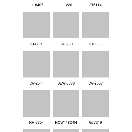
LL‐8407
111220
AT6114
214731
GA6960
210386
LW-2544
SEW-5378
LW-2557
RH-7354
NCW4182-04
G67219