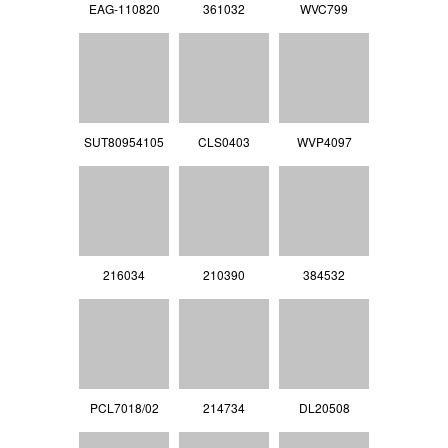
EAG-110820
361032
WVC799
SUT80954105
CLS0403
WVP4097
216034
210390
384532
PCL7018/02
214734
DL20508