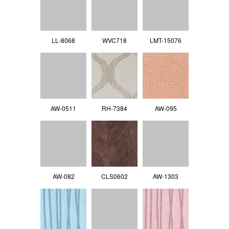
LL‐8068
WVC718
LMT-15076
AW-0511
RH-7384
AW-095
AW-082
CLS0602
AW-1303