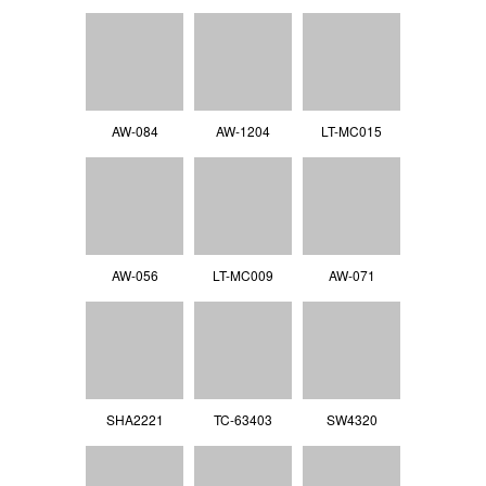
AW-084
AW-1204
LT-MC015
AW-056
LT-MC009
AW-071
SHA2221
TC-63403
SW4320