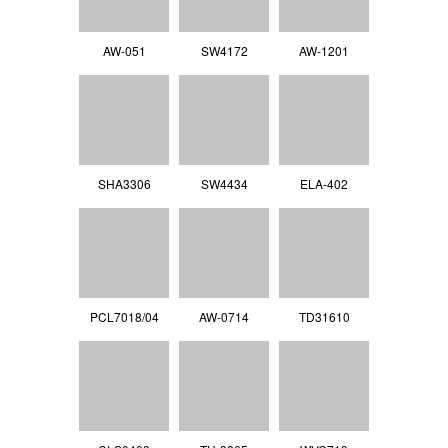
AW-051
SW4172
AW-1201
SHA3306
SW4434
ELA-402
PCL7018/04
AW-0714
TD31610