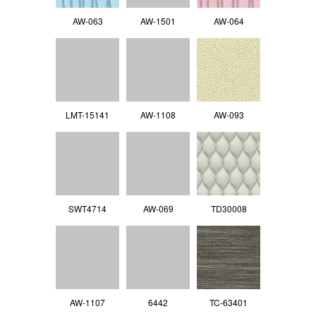
AW-063
AW-1501
AW-064
LMT-15141
AW-1108
AW-093
SWT4714
AW-069
TD30008
AW-1107
6442
TC-63401