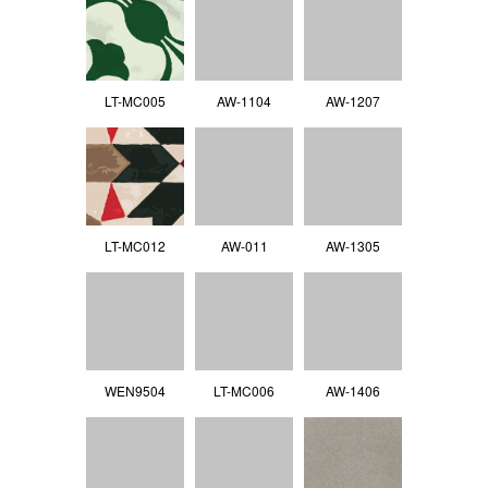
LT-MC005
AW-1104
AW-1207
LT-MC012
AW-011
AW-1305
WEN9504
LT-MC006
AW-1406