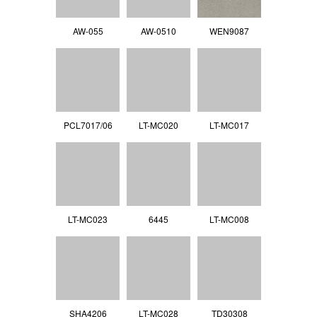
AW-055
AW-0510
WEN9087
PCL7017/06
LT-MC020
LT-MC017
LT-MC023
6445
LT-MC008
SHA4206
LT-MC028
TD30308