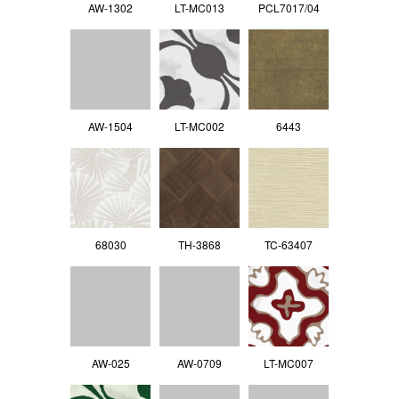
AW-1302
LT-MC013
PCL7017/04
AW-1504
LT-MC002
6443
68030
TH-3868
TC-63407
AW-025
AW-0709
LT-MC007