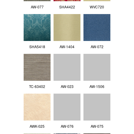
AW-077
SHA4422
WVC720
SHA5418
AW-1404
AW-072
TC-63402
AW-023
AW-1506
AWK-025
AW-076
AW-075