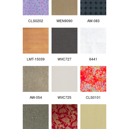
CLS0202
WEN9090
AW-083
LMT-15039
WVC727
6441
AW-054
WVC725
CLS0101