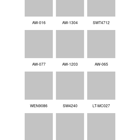
AW-016
AW-1304
SWT4712
AW-077
AW-1203
AW-065
WEN9086
SW4240
LT-MC027