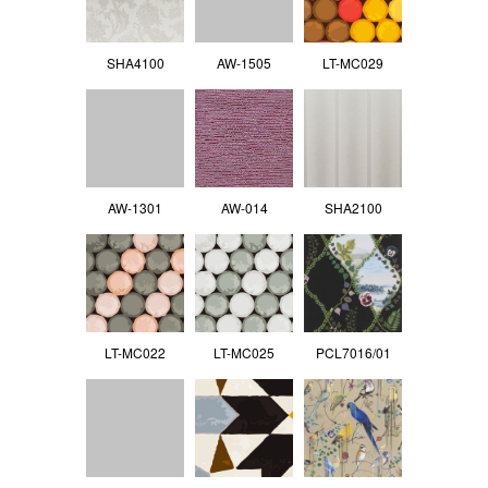
SHA4100
AW-1505
LT-MC029
AW-1301
AW-014
SHA2100
LT-MC022
LT-MC025
PCL7016/01