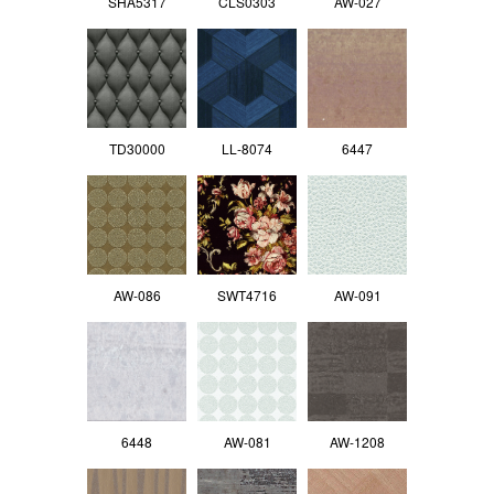
SHA5317
CLS0303
AW-027
TD30000
LL‐8074
6447
AW-086
SWT4716
AW-091
6448
AW-081
AW-1208