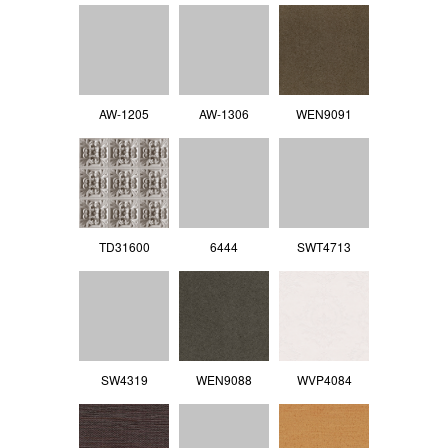
AW-1205
AW-1306
WEN9091
TD31600
6444
SWT4713
SW4319
WEN9088
WVP4084