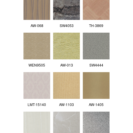
AW-068
SW4053
TH-3869
WEN9505
AW-013
SW4444
LMT-15140
AW-1103
AW-1405