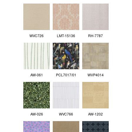
WVC726
LMT-15136
RH-7787
AW-061
PCL7017/01
WVP4014
AW-026
WVC766
AW-1202