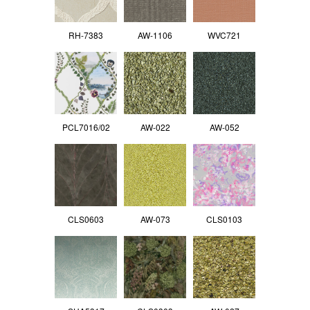
RH-7383
AW-1106
WVC721
PCL7016/02
AW-022
AW-052
CLS0603
AW-073
CLS0103