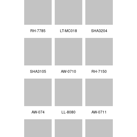
RH-7785
LT-MC018
SHA3204
SHA3105
AW-0710
RH-7150
AW-074
LL‐8080
AW-0711