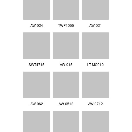
AW-024
TWP1055
AW-021
SWT4715
AW-015
LT-MC010
AW-062
AW-0512
AW-0712