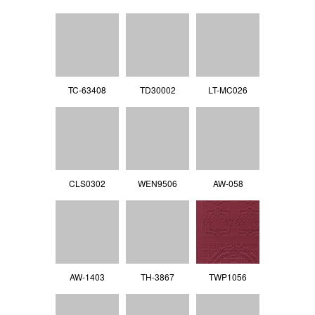
TC-63408
TD30002
LT-MC026
CLS0302
WEN9506
AW-058
AW-1403
TH-3867
TWP1056