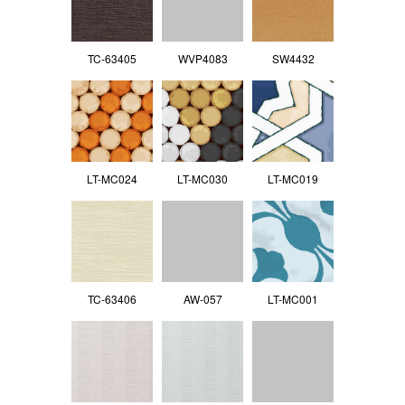
TC-63405
WVP4083
SW4432
LT-MC024
LT-MC030
LT-MC019
TC-63406
AW-057
LT-MC001