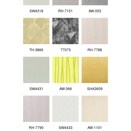
SW4318
RH-7151
AW-053
TH-3866
77073
RH-7788
SW4431
AW-066
SHA3609
RH-7790
SW4433
AW-1101