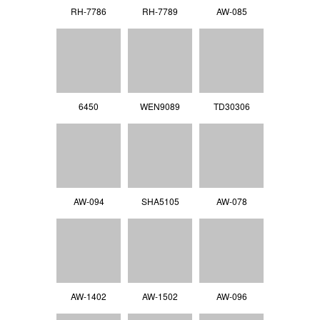
RH-7786
RH-7789
AW-085
6450
WEN9089
TD30306
AW-094
SHA5105
AW-078
AW-1402
AW-1502
AW-096