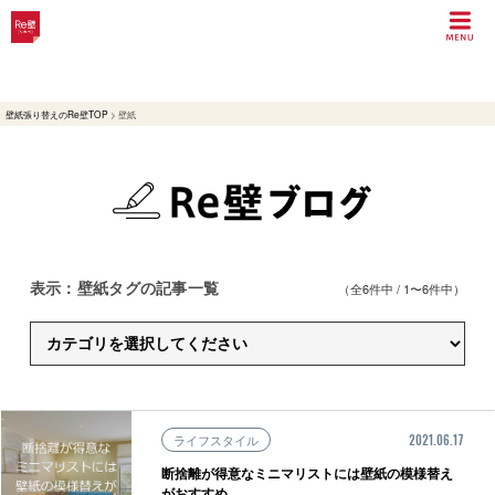
壁紙張り替えのRe壁TOP
>
壁紙
表示：壁紙タグの記事一覧
（全6件中 / 1〜6件中）
ライフスタイル
2021.06.17
断捨離が得意なミニマリストには壁紙の模様替え
がおすすめ