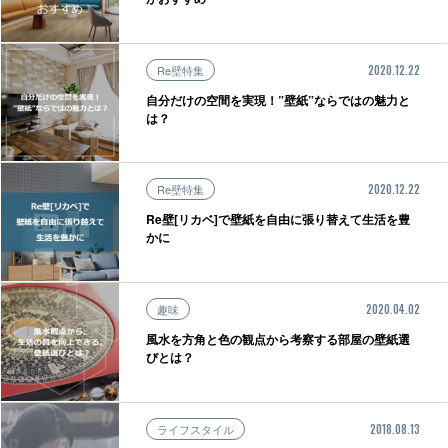
Re壁特集
2020.12.22
自分だけの空間を実現！”壁紙”ならではの魅力と
は？
Re壁特集
2020.12.22
Re壁[リカベ]で壁紙を自由に張り替えて生活を豊
かに
趣味
2020.04.02
風水を方角と色の観点から考察する部屋の壁紙選
びとは？
ライフスタイル
2018.08.13