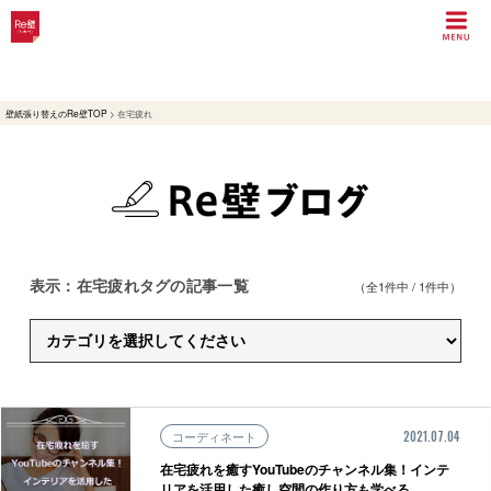
壁紙張り替えのRe壁TOP
>
在宅疲れ
表示：在宅疲れタグの記事一覧
（全1件中 / 1件中）
コーディネート
2021.07.04
在宅疲れを癒すYouTubeのチャンネル集！インテ
リアを活用した癒し空間の作り方も学べる